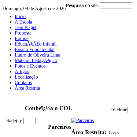
Pesquisa
no site:
Domingo, 09 de Agosto de 2026
Inicio
A Escola
Jean Piaget
Proposta
Equipe
EducaÃ§Ã£o Infantil
Ensino Fundamental
Lauro de Oliveira Lima
Material PedagÃ³gico
Fotos e Eventos
Artigos
Localização
Contatos
Área Restrita
Conheï¿½a o COL
Telefone:
Idade(s):
Parceiros
Área Restrita: