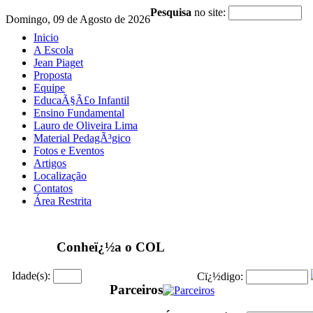
Pesquisa
no site:
Domingo, 09 de Agosto de 2026
Inicio
A Escola
Jean Piaget
Proposta
Equipe
EducaÃ§Ã£o Infantil
Ensino Fundamental
Lauro de Oliveira Lima
Material PedagÃ³gico
Fotos e Eventos
Artigos
Localização
Contatos
Área Restrita
Conheï¿½a o COL
Idade(s):
Cï¿½digo:
Parceiros