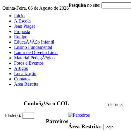
Pesquisa
no site:
Quinta-Feira, 06 de Agosto de 2026
Inicio
A Escola
Jean Piaget
Proposta
Equipe
EducaÃ§Ã£o Infantil
Ensino Fundamental
Lauro de Oliveira Lima
Material PedagÃ³gico
Fotos e Eventos
Artigos
Localização
Contatos
Área Restrita
Conheï¿½a o COL
Telefone:
Idade(s):
Parceiros
Área Restrita: