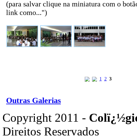
(para salvar clique na miniatura com o botão
link como...")
1
2
3
Outras Galerias
Copyright 2011 -
Colï¿½gi
Direitos Reservados