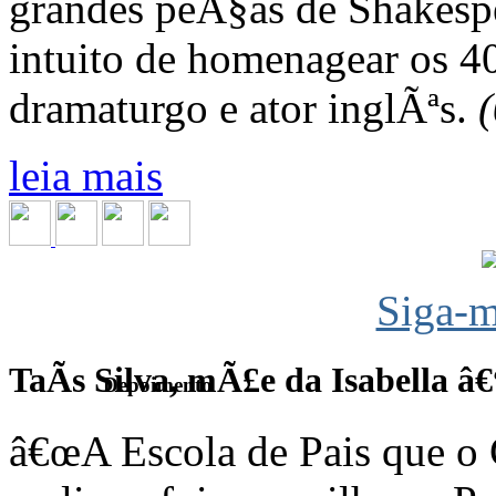
grandes peÃ§as de Shakespe
intuito de homenagear os 4
dramaturgo e ator inglÃªs.
leia mais
Siga-m
TaÃ­s Silva, mÃ£e da Isabella â
Depoimento
â€œA Escola de Pais que o