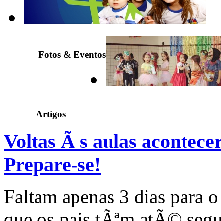
Fotos & Eventos
Artigos
Voltas Ã s aulas acontecer
Prepare-se!
Faltam apenas 3 dias para o
que os pais tÃªm atÃ© segu