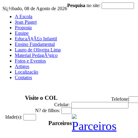
Pesquisa
no site:
Sï¿½bado, 08 de Agosto de 2026
A Escola
Jean Piaget
Proposta
Equipe
EducaÃ§Ã£o Infantil
Ensino Fundamental
Lauro de Oliveira Lima
Material PedagÃ³gico
Fotos e Eventos
Artigos
Localização
Contatos
Visite o COL
Telefone:
Celular:
N? de filhos:
Idade(s):
Parceiros