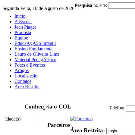
Pesquisa
no site:
Segunda-Feira, 10 de Agosto de 2026
Inicio
A Escola
Jean Piaget
Proposta
Equipe
EducaÃ§Ã£o Infantil
Ensino Fundamental
Lauro de Oliveira Lima
Material PedagÃ³gico
Fotos e Eventos
Artigos
Localização
Contatos
Área Restrita
Conheï¿½a o COL
Telefone:
Idade(s):
Parceiros
Área Restrita: