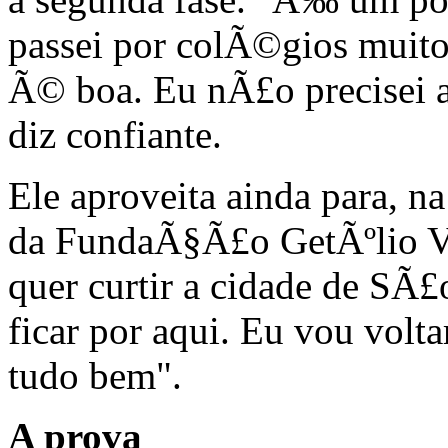
passei por colÃ©gios muit
Ã© boa. Eu nÃ£o precisei 
diz confiante.
Ele aproveita ainda para, n
da FundaÃ§Ã£o GetÃºlio Va
quer curtir a cidade de SÃ
ficar por aqui. Eu vou volta
tudo bem".
A prova