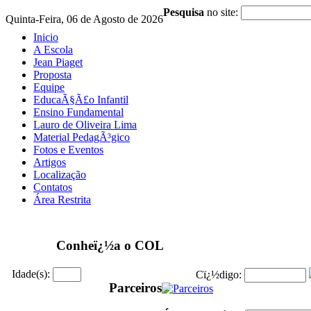
Pesquisa
no site:
Quinta-Feira, 06 de Agosto de 2026
Inicio
A Escola
Jean Piaget
Proposta
Equipe
EducaÃ§Ã£o Infantil
Ensino Fundamental
Lauro de Oliveira Lima
Material PedagÃ³gico
Fotos e Eventos
Artigos
Localização
Contatos
Área Restrita
Conheï¿½a o COL
Idade(s):
Cï¿½digo:
Parceiros