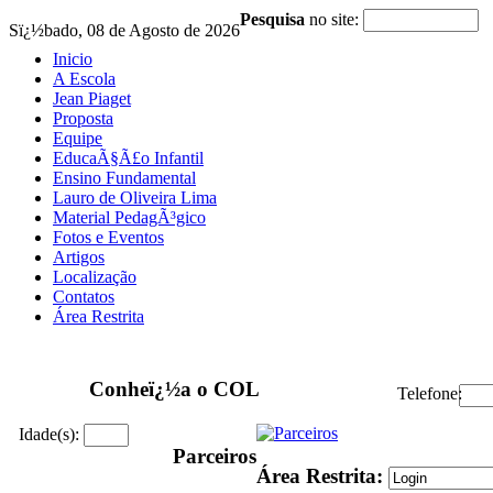
Pesquisa
no site:
Sï¿½bado, 08 de Agosto de 2026
Inicio
A Escola
Jean Piaget
Proposta
Equipe
EducaÃ§Ã£o Infantil
Ensino Fundamental
Lauro de Oliveira Lima
Material PedagÃ³gico
Fotos e Eventos
Artigos
Localização
Contatos
Área Restrita
Conheï¿½a o COL
Telefone:
Idade(s):
Parceiros
Área Restrita: