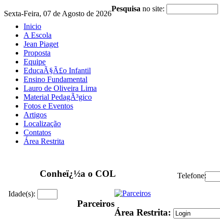
Pesquisa
no site:
Sexta-Feira, 07 de Agosto de 2026
Inicio
A Escola
Jean Piaget
Proposta
Equipe
EducaÃ§Ã£o Infantil
Ensino Fundamental
Lauro de Oliveira Lima
Material PedagÃ³gico
Fotos e Eventos
Artigos
Localização
Contatos
Área Restrita
Conheï¿½a o COL
Telefone:
Idade(s):
Parceiros
Área Restrita: