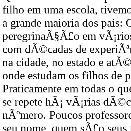
filho em uma escola, tivem
a grande maioria dos pais:
peregrinaÃ§Ã£o em vÃ¡rios 
com dÃ©cadas de experiÃªn
na cidade, no estado e atÃ
onde estudam os filhos de p
Praticamente em todas o qu
se repete hÃ¡ vÃ¡rias dÃ©
nÃºmero. Poucos professore
seu nome, quem sÃ£o seus p