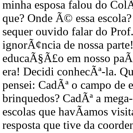
minha esposa falou do ColÃ
que? Onde Ã© essa escola? 
sequer ouvido falar do Prof
ignorÃ¢ncia de nossa part
educaÃ§Ã£o em nosso paÃ­
era! Decidi conhecÃª-la. Q
pensei: CadÃª o campo de 
brinquedos? CadÃª a mega-e
escolas que havÃ­amos vis
resposta que tive da coord