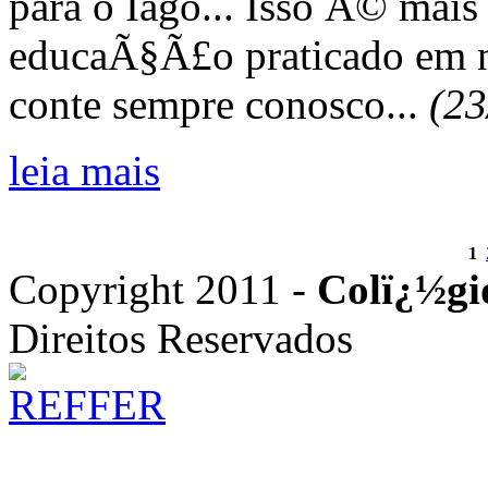
para o Iago... Isso Ã© mai
educaÃ§Ã£o praticado em n
conte sempre conosco...
(23
leia mais
1
Copyright 2011 -
Colï¿½gi
Direitos Reservados