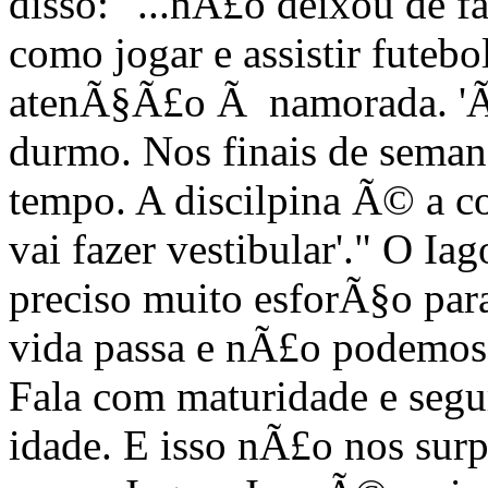
disso: "...nÃ£o deixou de fa
como jogar e assistir futeb
atenÃ§Ã£o Ã namorada. 'Ã€ 
durmo. Nos finais de semana
tempo. A discilpina Ã© a c
vai fazer vestibular'." O I
preciso muito esforÃ§o par
vida passa e nÃ£o podemos 
Fala com maturidade e seg
idade. E isso nÃ£o nos su