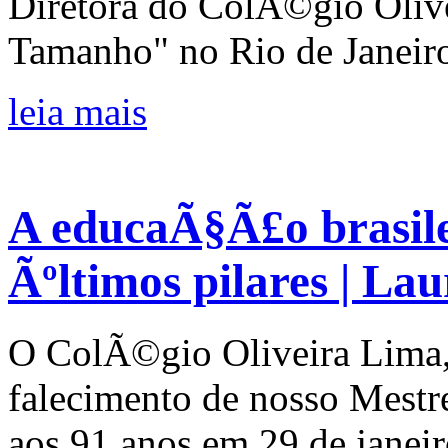
Diretora do ColÃ©gio Oliv
Tamanho" no Rio de Janeir
leia mais
A educaÃ§Ã£o brasile
Ãºltimos pilares | La
O ColÃ©gio Oliveira Lima,
falecimento de nosso Mestr
aos 91 anos em 29 de janei