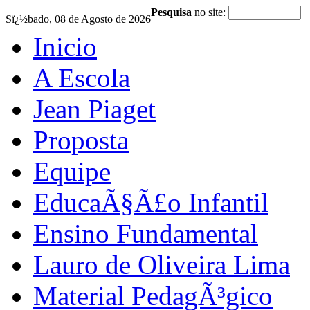
Pesquisa
no site:
Sï¿½bado, 08 de Agosto de 2026
Inicio
A Escola
Jean Piaget
Proposta
Equipe
EducaÃ§Ã£o Infantil
Ensino Fundamental
Lauro de Oliveira Lima
Material PedagÃ³gico