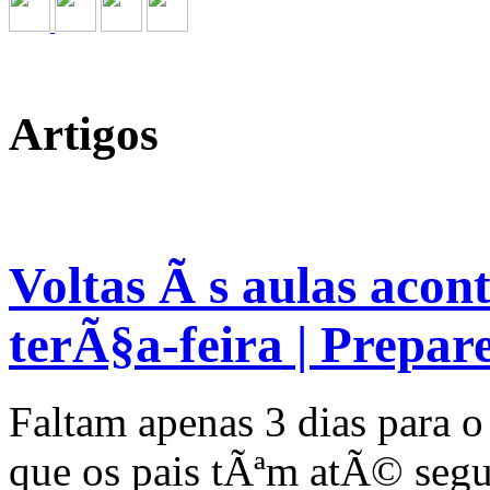
Artigos
Voltas Ã s aulas acon
terÃ§a-feira | Prepare
Faltam apenas 3 dias para o
que os pais tÃªm atÃ© segu