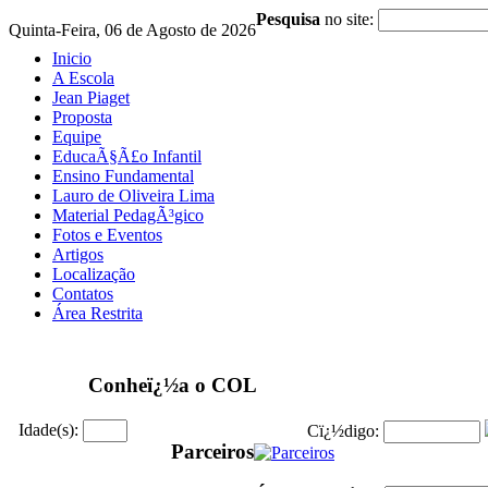
Pesquisa
no site:
Quinta-Feira, 06 de Agosto de 2026
Inicio
A Escola
Jean Piaget
Proposta
Equipe
EducaÃ§Ã£o Infantil
Ensino Fundamental
Lauro de Oliveira Lima
Material PedagÃ³gico
Fotos e Eventos
Artigos
Localização
Contatos
Área Restrita
Conheï¿½a o COL
Idade(s):
Cï¿½digo:
Parceiros